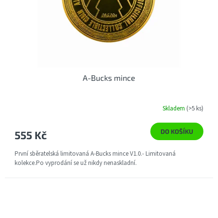
d
u
k
t
ů
A-Bucks mince
Skladem
(>5 ks)
DO KOŠÍKU
555 Kč
První sběratelská limitovaná A-Bucks mince V1.0.- Limitovaná
kolekce.Po vyprodání se už nikdy nenaskladní.