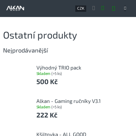
Přejít
NÁKUP
na
CZK
obsah
KOŠÍK
Ostatní produkty
Nejprodávanější
Výhodný TRIO pack
Skladem
(>5 ks)
500 Kč
Alkan - Gaming ručníky V3.1
Skladem
(>5 ks)
222 Kč
Kšiltovka - ALL GOOD