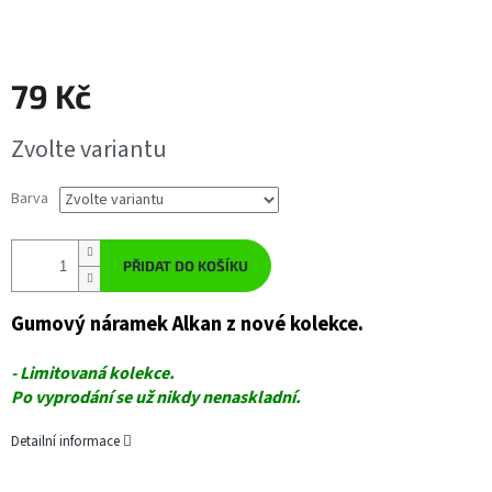
79 Kč
Měrná
Zvolte variantu
cena:
Barva
PŘIDAT DO KOŠÍKU
Gumový náramek Alkan z nové kolekce.
- Limitovaná kolekce.
Po vyprodání se už nikdy nenaskladní.
Detailní informace