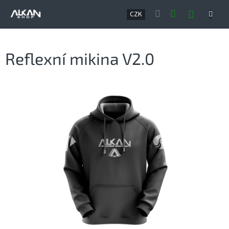
Přejít
NÁKUP
na
CZK
obsah
KOŠÍK
Reflexní mikina V2.0