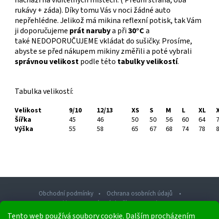
nachází na viditelných místech. ( Přední strana, oba
rukávy + záda). Díky tomu Vás v noci žádné auto
nepřehlédne. Jelikož má mikina reflexní potisk, tak Vám
ji doporučujeme
prát naruby
a při
30°C
a
také NEDOPORUČUJEME vkládat do sušičky. Prosíme,
abyste se před nákupem mikiny změřili a poté vybrali
správnou velikost
podle této
tabulky velikostí
.
Tabulka velikostí:
Velikost
9/10
12/13
XS
S
M
L
XL
X
Šířka
45
46
50
50
56
60
64
7
Výška
55
58
65
67
68
74
78
8
Obchodní podmínky
Ochrana osobních údajů
Reklamace a vrácení zboží
Kontakty
Tento web používá soubory cookie. Dalším procházením