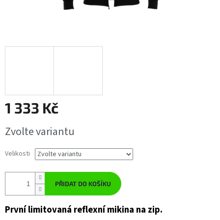
1 333 Kč
Měrná
Zvolte variantu
cena:
Velikosti
PŘIDAT DO KOŠÍKU
První limitovaná reflexní mikina na zip.