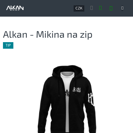
Přejít
NÁKUP
na
CZK
obsah
KOŠÍK
Alkan - Mikina na zip
TIP