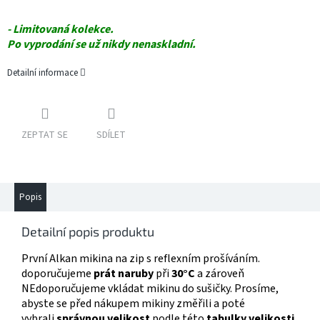
- Limitovaná kolekce.
Po vyprodání se už nikdy nenaskladní.
Detailní informace
ZEPTAT SE
SDÍLET
Popis
Detailní popis produktu
První Alkan mikina na zip s reflexním prošíváním.
doporučujeme
prát naruby
při
30°C
a zároveň
NEdoporučujeme vkládat mikinu do sušičky. Prosíme,
abyste se před nákupem mikiny změřili a poté
vybrali
správnou velikost
podle této
tabulky velikosti
.