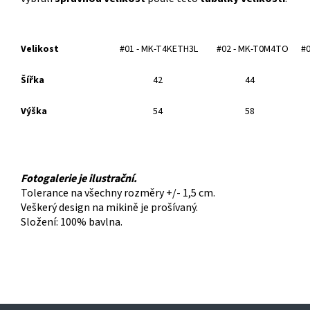
Velikost
#01 - MK-T4KETH3L
#02 - MK-T0M4TO
#
Šířka
42
44
Výška
54
58
Fotogalerie je ilustrační.
Tolerance na všechny rozměry +/- 1,5 cm.
Veškerý design na mikině je prošívaný.
Složení: 100% bavlna.